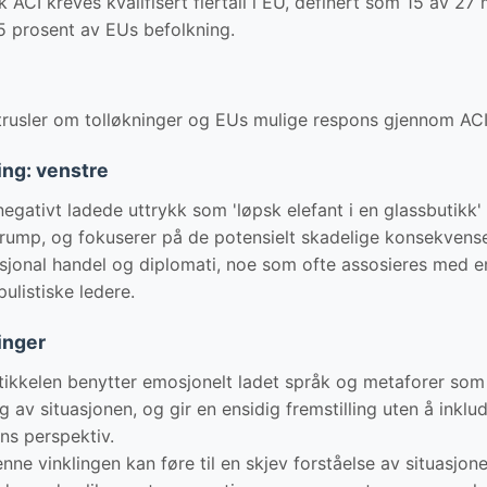
uk ACI kreves kvalifisert flertall i EU, definert som 15 av 
5 prosent av EUs befolkning.
trusler om tolløkninger og EUs mulige respons gjennom ACI
ring: venstre
egativt ladede uttrykk som 'løpsk elefant i en glassbutikk' 
rump, og fokuserer på de potensielt skadelige konsekvens
nasjonal handel og diplomati, noe som ofte assosieres med e
ulistiske ledere.
inger
ikkelen benytter emosjonelt ladet språk og metaforer som
 av situasjonen, og gir en ensidig fremstilling uten å inklu
ns perspektiv.
ne vinklingen kan føre til en skjev forståelse av situasjone