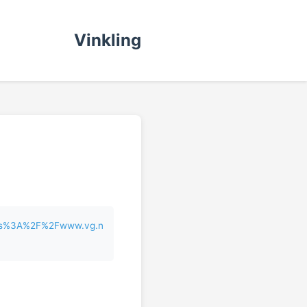
Vinkling
ttps%3A%2F%2Fwww.vg.n