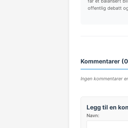
får et balansert b
offentlig debatt og
Kommentarer (0
Ingen kommentarer enn
Legg til en k
Navn: