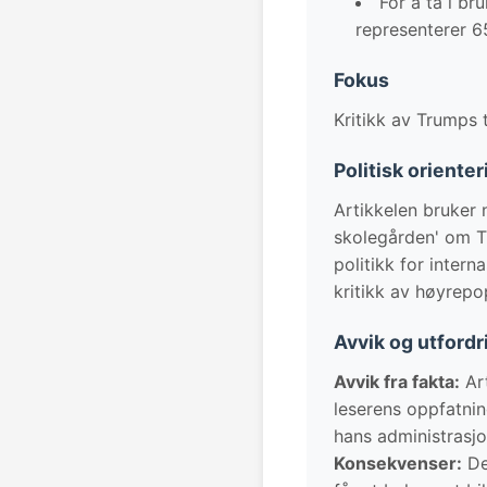
For å ta i br
representerer 6
Fokus
Kritikk av Trumps 
Politisk oriente
Artikkelen bruker n
skolegården' om T
politikk for inter
kritikk av høyrepop
Avvik og utfordr
Avvik fra fakta:
Art
leserens oppfatning
hans administrasjo
Konsekvenser:
Den