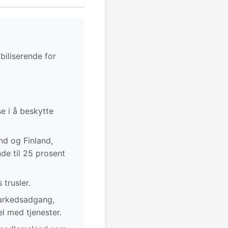
biliserende for
e i å beskytte
nd og Finland,
nde til 25 prosent
trusler.
 markedsadgang,
l med tjenester.