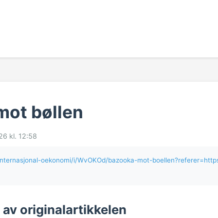
mot bøllen
26 kl. 12:58
o/internasjonal-oekonomi/i/WvOKOd/bazooka-mot-boellen?referer=h
v originalartikkelen