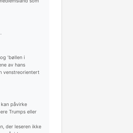
27 medlemsland som
.
og 'bøllen i
ene av hans
n venstreorientert
 kan påvirke
dere Trumps eller
n, der leseren ikke