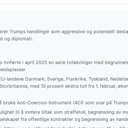
erer Trumps handlinger som aggressive og potensielt desta
el og diplomati.
 innførte i april 2025 en serie tolløkninger med begrunnels
eidsplasser.
EU-landene Danmark, Sverige, Frankrike, Tyskland, Nederla
orbritannia, med 10 prosent ekstra toll fra 1. februar, øke
å bruke Anti-Coercion Instrument (ACI) som svar på Trumps 
lighet til å innføre tiltak som straffetoll, begrensning av
selskaper fra offentlige kontrakter og begrensning av hande